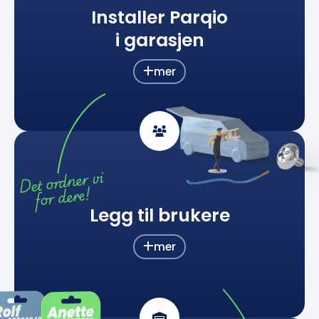
Installer Parqio
i garasjen
mer
+

Det ordner vi
for dere!
Legg til brukere
mer
+
