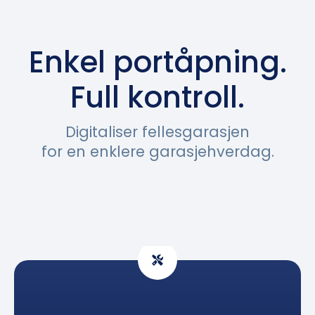
Enkel port­åpning.
Full kontroll.
Digitaliser felles­garasjen
for en enklere garasje­hverdag.
